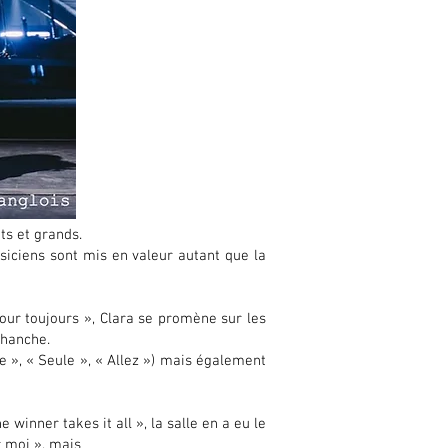
ts et grands.
iciens sont mis en valeur autant que la
mour toujours », Clara se promène sur les
éhanche.
e », « Seule », « Allez ») mais également
winner takes it all », la salle en a eu le
r moi », mais