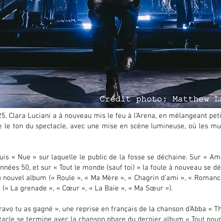
, Clara Luciani a à nouveau mis le feu à l’Arena, en mélangeant peti
 le ton du spectacle, avec une mise en scène lumineuse, où les mus
uis « Nue » sur laquelle le public de la fosse se déchaine. Sur « A
nnées 50, et sur « Tout le monde (sauf toi) » la foule à nouveau se d
u nouvel album (« Roule », « Ma Mère », « Chagrin d’ami », « Romanc
 (« La grenade », « Cœur », « La Baie », « Ma Sœur »).
avo tu as gagné », une reprise en français de la chanson d’Abba « The 
ctacle se termine avec la chanson phare du dernier album « Tout pou