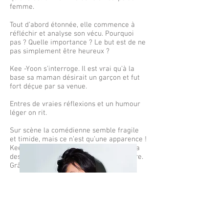
femme.
Tout d’abord étonnée, elle commence à
réfléchir et analyse son vécu. Pourquoi
pas ? Quelle importance ? Le but est de ne
pas simplement être heureux ?
Kee -Yoon s’interroge. Il est vrai qu’à la
base sa maman désirait un garçon et fut
fort déçue par sa venue.
Entres de vraies réflexions et un humour
léger on rit.
Sur scène la comédienne semble fragile
et timide, mais ce n’est qu’une apparence !
Kee Yoon a une vraie personnalité, elle a
des choses à dire, d’autres à comprendre.
Grâce à son humour et son sourire elle
captive.
Elle chante mal ? Elle s’en moque, elle fait
ce qu’elle veut, c’est son spectacle !