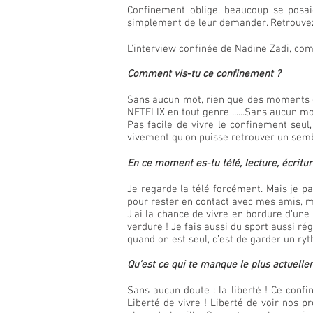
Confinement oblige, beaucoup se posaie
simplement de leur demander. Retrouvez à
L'interview confinée de Nadine Zadi, com
Comment vis-tu ce confinement ?
Sans aucun mot, rien que des moments ge
NETFLIX en tout genre ......Sans aucun mot
Pas facile de vivre le confinement seul
vivement qu’on puisse retrouver un semb
En ce moment es-tu télé, lecture, écritur
Je regarde la télé forcément. Mais je 
pour rester en contact avec mes amis, m
J’ai la chance de vivre en bordure d’une
verdure ! Je fais aussi du sport aussi ré
quand on est seul, c’est de garder un ryt
Qu’est ce qui te manque le plus actuelle
Sans aucun doute : la liberté ! Ce conf
Liberté de vivre ! Liberté de voir nos p