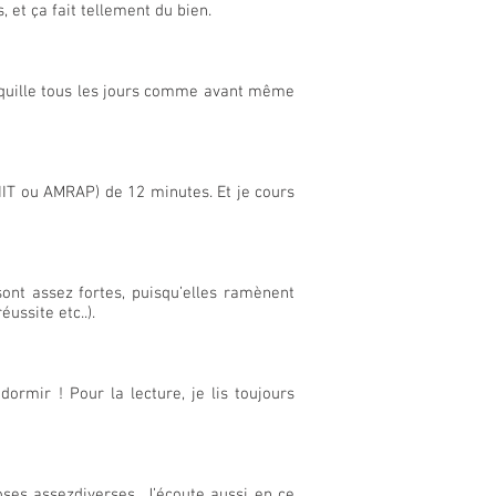
 et ça fait tellement du bien.
aquille tous les jours comme avant même
HIIT ou AMRAP) de 12 minutes. Et je cours
ont assez fortes, puisqu’elles ramènent
éussite etc..).
rmir ! Pour la lecture, je lis toujours
ses assezdiverses. J’écoute aussi en ce