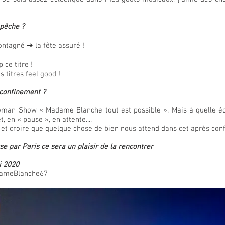
 pêche ?
ontagné ➔ la fête assuré !
ce titre !
 titres feel good !
e confinement ?
man Show « Madame Blanche tout est possible ». Mais à quelle éch
t, en « pause », en attente....
e, et croire que quelque chose de bien nous attend dans cet après con
 par Paris ce sera un plaisir de la rencontrer
ai 2020
adameBlanche67