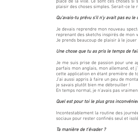
place de la ville. Ce sont ces choses s
plaisir des choses simples. Serait-ce le
Qu’avais-tu prévu s’il n’y avait pas eu le
Je devais reprendre mon nouveau spect
reprenant des sketchs inspirés de mon vé
Je prends beaucoup de plaisir à le jouer 
Une chose que tu as pris le temps de fai
Je me suis prise de passion pour une ap
parfais mon anglais, mon allemand, et j
cette application en étant première de to
J’ai aussi appris à faire un peu de monta
je savais plutôt bien me débrouiller !
En temps normal, je n’avais pas vraiment
Quel est pour toi le plus gros inconvéni
Incontestablement la routine des journé
sociaux pour rester confinés seul et iso
Ta manière de t’évader ?