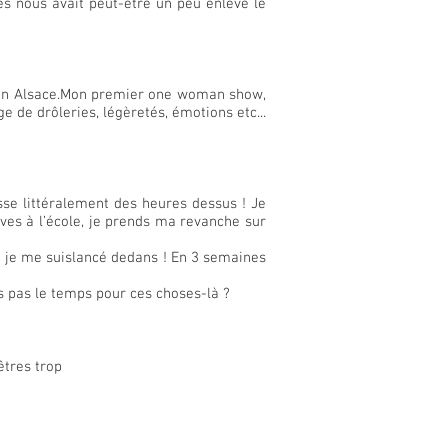
es nous avait peut-être un peu enlevé le
 en Alsace.Mon premier one woman show,
 de drôleries, légèretés, émotions etc...
sse littéralement des heures dessus ! Je
ves à l’école, je prends ma revanche sur
 et je me suislancé dedans ! En 3 semaines
is pas le temps pour ces choses-là ?
êtres trop