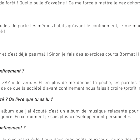
 forêt ! Quelle bulle d’oxygène ! Ça me force à mettre le nez dehors,
udes. Je porte les mêmes habits qu’avant le confinement, je me m
é !
 et c’est déjà pas mal ! Sinon je fais des exercices courts (format 
onfinement ?
ZAZ « Je veux ». Et en plus de me donner la pêche, les paroles s
n de ce que la société d’avant confinement nous faisait croire (profit, r
é ? Ou livre que tu as lu ?
 album que j’ai écouté c’est un album de musique relaxante pour do
 genre. En ce moment je suis plus « développement personnel ».
confinement ?
. Je suis assez éclectique dans mes goûts musicaux, j’aime des cho