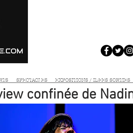
RTS
SPECTACLES
EXPOSITIONS / IDEES SORTIES
rview confinée
de Nadi