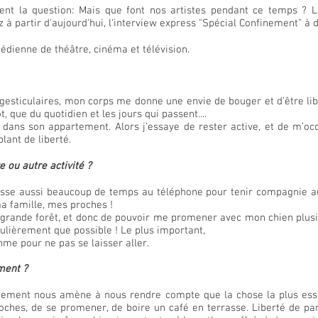
nt la question: Mais que font nos artistes pendant ce temps ? La
 partir d'aujourd'hui, l'interview express "Spécial Confinement" à 
édienne de théâtre, cinéma et télévision.
sticulaires, mon corps me donne une envie de bouger et d’être lib
, que du quotidien et les jours qui passent....
, dans son appartement. Alors j’essaye de rester active, et de m’oc
lant de liberté.
e ou autre activité ?
passe aussi beaucoup de temps au téléphone pour tenir compagnie au
a famille, mes proches !
 grande forêt, et donc de pouvoir me promener avec mon chien plusie
gulièrement que possible ! Le plus important,
hme pour ne pas se laisser aller.
ment ?
inement nous amène à nous rendre compte que la chose la plus essen
roches, de se promener, de boire un café en terrasse. Liberté de par