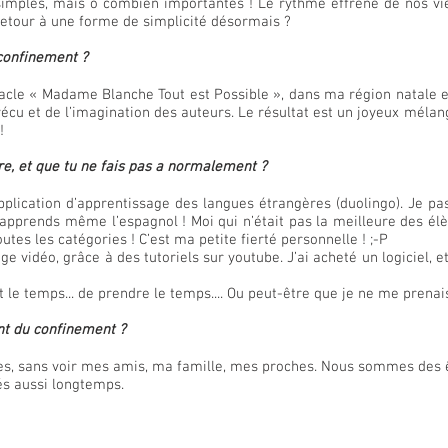
i simples, mais ô combien importantes ! Le rythme effréné de nos vi
 retour à une forme de simplicité désormais ?
 confinement ?
acle « Madame Blanche Tout est Possible », dans ma région natale
cu et de l’imagination des auteurs. Le résultat est un joyeux mélange
!
re, et que tu ne fais pas a normalement ?
plication d’apprentissage des langues étrangères (duolingo). Je pa
’apprends même l’espagnol ! Moi qui n’était pas la meilleure des élè
utes les catégories ! C’est ma petite fierté personnelle ! ;-P
ge vidéo, grâce à des tutoriels sur youtube. J’ai acheté un logiciel,
 le temps... de prendre le temps.... Ou peut-être que je ne me prena
ent du confinement ?
es, sans voir mes amis, ma famille, mes proches. Nous sommes des 
lés aussi longtemps.