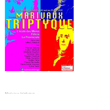
Marivaux triptyque.
« L'école des mères » « Félicie » « La
Provinciale »