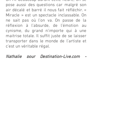
pose aussi des questions car malgré son
air décalé et barré il nous fait réfléchir. «
Miracle » est un spectacle inclassable. On
ne sait pas où l’on va. On passe de la
réflexion à l’absurde, de l’émotion au
cynisme, du grand n’importe qui à une
maitrise totale. Il suffit juste de se laisser
transporter dans le monde de l’artiste et
c’est un véritable régal.
Nathalie pour Destination-Live.com -
Novembre 2021
Qui ? Redouanne Harjane "MIRACLE"
Où ?
A l'EUROPEEN
Quand ? Tous les lundis 26 novembre, 6 et
13 décembre 2021.
Mais aussi à Auray…Tours …Dates à venir
Pour en connaitre 1 peu +
Facebook :
OfficielRedouanneHarjane
Twitter :
Red1Harjane
YouTube :
Red1Harjane