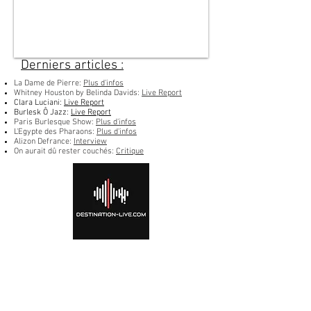
Derniers articles :
La Dame de Pierre:
Plus d'infos
Whitney Houston by Belinda Davids:
Live Report
Clara Luciani:
Live Report
Burlesk Ô Jazz:
Live Report
Paris Burlesque Show:
Plus d'infos
L'Egypte des Pharaons:
Plus d'infos
Alizon Defrance:
Interview
On aurait dû rester couchés:
Critique