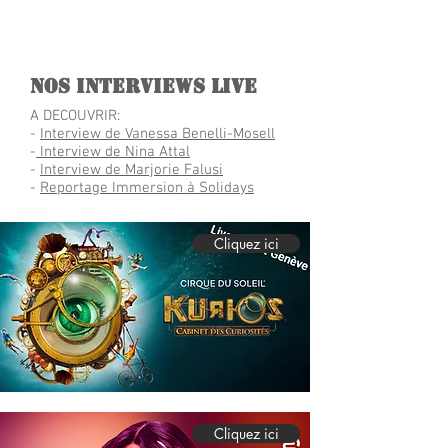
NOS INTERVIEWS LIVE
A DECOUVRIR:
-
Interview de Vanessa Benelli-Mosell
-
Interview de Nina Attal
-
Interview de Marjorie Falusi
-
Reportage Immersion à Solidays
Cliquez ici
Cliquez ici